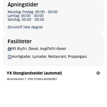
Åpningstider
Mandag–fredag: 00:00 - 00:00
Lørdag: 00:00 - 00:00
Søndag: 00:00 - 00:00
Drivstoff hele døgnet
Fasiliteter
95 Blyfri, Diesel, Avgiftsfri diesel
Hurtiglader, Lynlader, Restaurant, Propangass
YX Stonglandseidet (automat)
Skrolsvikveien 7
9392 STONGLANDSEIDET
Bytt stil
Tilbakestill
© Mapbox
© OpenStreetMap
aster