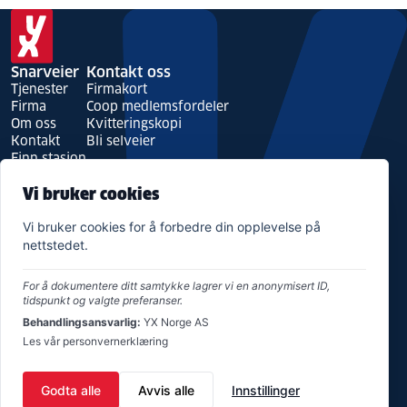
art
Snarveier
Kontakt oss
Tjenester
Firmakort
Firma
Coop medlemsfordeler
Om oss
Kvitteringskopi
Kontakt
Bli selveier
Finn stasjon
HMS & Bærekraft
Vi bruker cookies
Bærekraft
Års- og bærekraftsrapport
Vi bruker cookies for å forbedre din opplevelse på
Produkt- og sikkerhetsdatablader
nettstedet.
For å dokumentere ditt samtykke lagrer vi en anonymisert ID,
tidspunkt og valgte preferanser.
Behandlingsansvarlig:
YX Norge AS
Les vår personvernerklæring
Godta alle
Avvis alle
Innstillinger