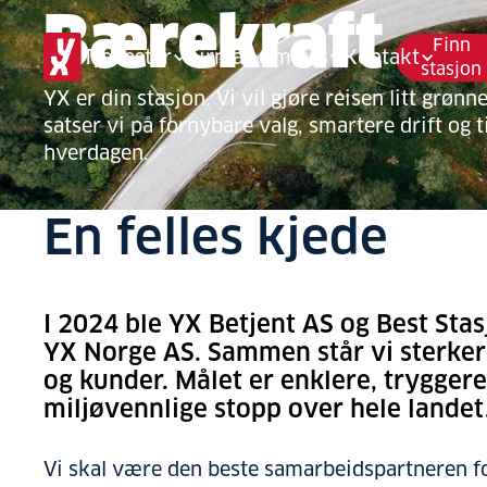
Bærekraft
Finn
Tjenester
Firma
Om oss
Kontakt
stasjon
YX er din stasjon. Vi vil gjøre reisen litt grønne
satser vi på fornybare valg, smartere drift og 
hverdagen.
En felles kjede
I 2024 ble YX Betjent AS og Best Stas
YX Norge AS. Sammen står vi sterkere
og kunder. Målet er enklere, trygger
miljøvennlige stopp over hele landet
Vi skal være den beste samarbeidspartneren f