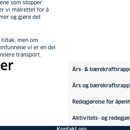
ndene som stopper
 vi målrettet for å
rmer og gjøre det
 tiltak, men om
amfunnene vi er en del
ønnere transport.
er
Års- & bærekraftsrap
Års og bærekraftsrap
Redegjørelse for åpen
Aktivitets- og redegjø
Kontakt oss