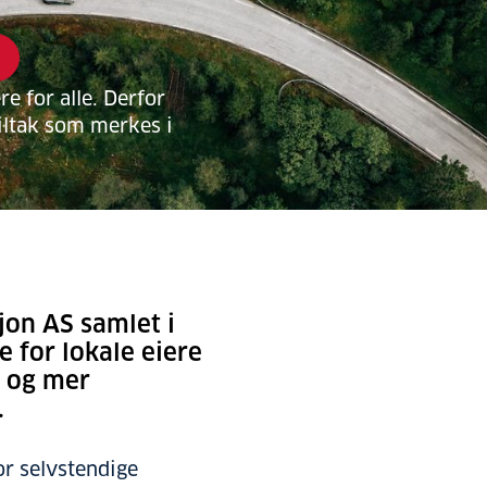
re for alle. Derfor
tiltak som merkes i
jon AS samlet i
 for lokale eiere
e og mer
.
or selvstendige