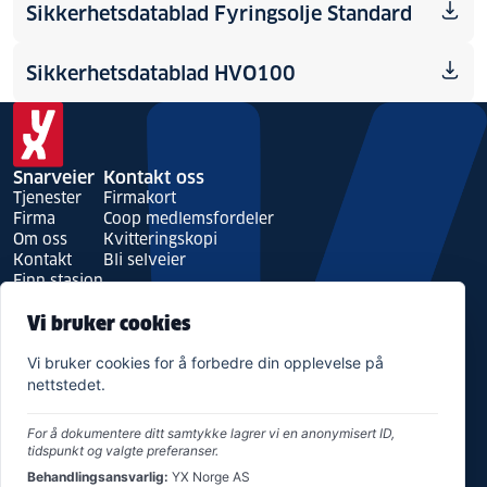
Sikkerhetsdatablad Fyringsolje Standard
Sikkerhetsdatablad HVO100
Snarveier
Kontakt oss
Tjenester
Firmakort
Firma
Coop medlemsfordeler
Om oss
Kvitteringskopi
Kontakt
Bli selveier
Finn stasjon
HMS & Bærekraft
Vi bruker cookies
Bærekraft
Års- og bærekraftsrapport
Vi bruker cookies for å forbedre din opplevelse på
Produkt- og sikkerhetsdatablader
nettstedet.
For å dokumentere ditt samtykke lagrer vi en anonymisert ID,
tidspunkt og valgte preferanser.
Behandlingsansvarlig:
YX Norge AS