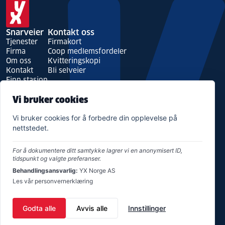
art
Snarveier
Kontakt oss
Tjenester
Firmakort
Firma
Coop medlemsfordeler
Om oss
Kvitteringskopi
Kontakt
Bli selveier
Finn stasjon
HMS & Bærekraft
Vi bruker cookies
Bærekraft
Års- og bærekraftsrapport
Vi bruker cookies for å forbedre din opplevelse på
Produkt- og sikkerhetsdatablader
nettstedet.
For å dokumentere ditt samtykke lagrer vi en anonymisert ID,
tidspunkt og valgte preferanser.
Behandlingsansvarlig:
YX Norge AS
Les vår personvernerklæring
Godta alle
Avvis alle
Innstillinger