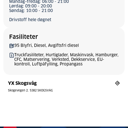
Mandag–fredag: 06:00 - 21:00
Lørdag: 09:00 - 20:00
Søndag: 10:00 - 21:00
Drivstoff hele døgnet
Fasiliteter
95 Blyfri, Diesel, Avgiftsfri diesel
Truckfasiliteter, Hurtiglader, Maskinvask, Hamburger,
CFC, Matservering, Verksted, Dekkservice, EU-
kontroll, Luftpåfylling, Propangass
YX Skogsvåg
Skogevegen 2
5382 SKOGSVÅG
Bytt stil
Tilbakestill
© Mapbox
© OpenStreetMap
aster