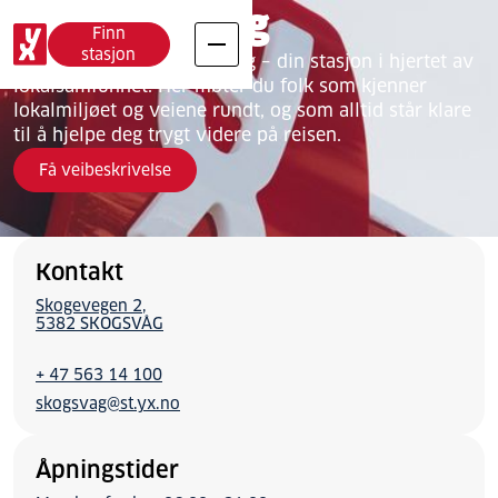
YX Skogsvåg
Finn
stasjon
Velkommen til YX Skogsvåg – din stasjon i hjertet av
lokalsamfunnet. Her møter du folk som kjenner
lokalmiljøet og veiene rundt, og som alltid står klare
til å hjelpe deg trygt videre på reisen.
Få veibeskrivelse
Kontakt
Skogevegen 2
5382 SKOGSVÅG
+ 47 563 14 100
skogsvag@st.yx.no
Åpningstider