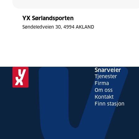
YX Sørlandsporten
Søndeledveien 30
4994 AKLAND
Laster
Snarveier
kart
Tjenester
Bytt stil
Tilbakestill
Firma
Om oss
© Mapbox
© OpenStreetMap
Kontakt
Finn stasjon