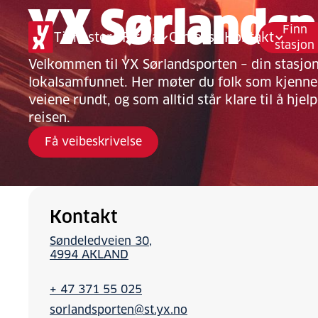
YX Sørlandsp
Finn
Tjenester
Firma
Om oss
Kontakt
stasjon
Velkommen til YX Sørlandsporten – din stasjon 
lokalsamfunnet. Her møter du folk som kjenner
veiene rundt, og som alltid står klare til å hjel
reisen.
Få veibeskrivelse
Kontakt
Søndeledveien 30
4994 AKLAND
+ 47 371 55 025
sorlandsporten@st.yx.no