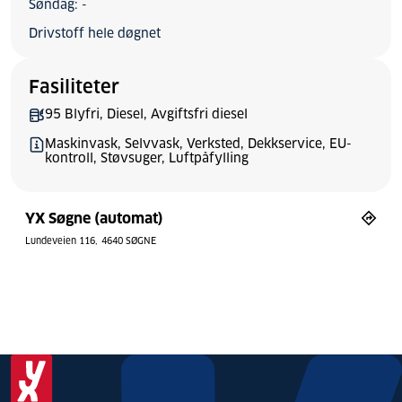
Søndag: -
Drivstoff hele døgnet
Fasiliteter
95 Blyfri, Diesel, Avgiftsfri diesel
Maskinvask, Selvvask, Verksted, Dekkservice, EU-
kontroll, Støvsuger, Luftpåfylling
YX Søgne (automat)
Lundeveien 116
4640 SØGNE
Bytt stil
Tilbakestill
© Mapbox
© OpenStreetMap
aster
art