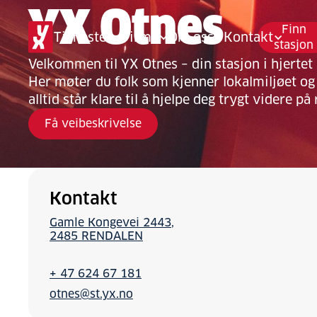
YX Otnes
Finn
Tjenester
Firma
Om oss
Kontakt
stasjon
Velkommen til YX Otnes – din stasjon i hjertet
Her møter du folk som kjenner lokalmiljøet og
alltid står klare til å hjelpe deg trygt videre på 
Få veibeskrivelse
Kontakt
Gamle Kongevei 2443
2485 RENDALEN
+ 47 624 67 181
otnes@st.yx.no