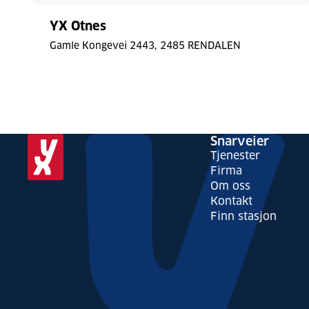
YX Otnes
Gamle Kongevei 2443
2485 RENDALEN
Laster
Snarveier
kart
Tjenester
Bytt stil
Tilbakestill
Firma
Om oss
© Mapbox
© OpenStreetMap
Kontakt
Finn stasjon