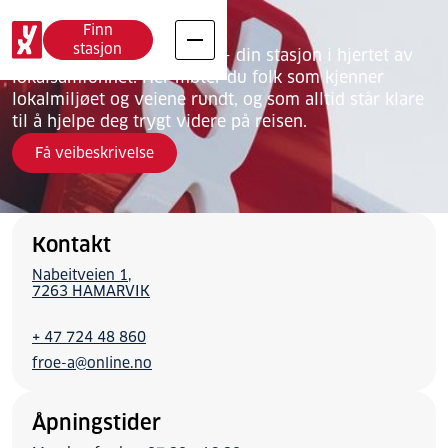
YX Nabeita
Finn
stasjon
Velkommen til YX Nabeita – din stasjon i hjertet av
lokalsamfunnet. Her møter du folk som kjenner
lokalmiljøet og veiene rundt, og som alltid står klare
til å hjelpe deg trygt videre på reisen.
Få veibeskrivelse
Kontakt
Nabeitveien 1
7263 HAMARVIK
+ 47 724 48 860
froe-a@online.no
Åpningstider