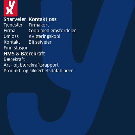
art
Snarveier
Kontakt oss
Tjenester
Firmakort
Firma
Coop medlemsfordeler
Om oss
Kvitteringskopi
Kontakt
Bli selveier
Finn stasjon
HMS & Bærekraft
Bærekraft
Års- og bærekraftsrapport
Produkt- og sikkerhetsdatablader