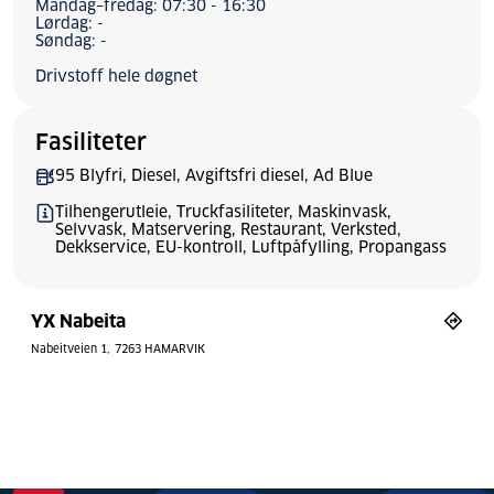
Mandag–fredag: 07:30 - 16:30
Lørdag: -
Søndag: -
Drivstoff hele døgnet
Fasiliteter
95 Blyfri, Diesel, Avgiftsfri diesel, Ad Blue
Tilhengerutleie, Truckfasiliteter, Maskinvask,
Selvvask, Matservering, Restaurant, Verksted,
Dekkservice, EU-kontroll, Luftpåfylling, Propangass
YX Nabeita
Nabeitveien 1
7263 HAMARVIK
Bytt stil
Tilbakestill
© Mapbox
© OpenStreetMap
aster