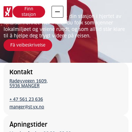
YX Manger
Finn
stasjon
Velkommen til YX Manger – din stasjon i hjertet av
lokalsamfunnet. Her møter du folk som kjenner
lokalmiljøet og veiene rundt, og som alltid står klare
til å hjelpe deg trygt videre på reisen.
Få veibeskrivelse
Kontakt
Radøyvegen 1609
5936 MANGER
+ 47 561 23 636
manger@st.yx.no
Åpningstider