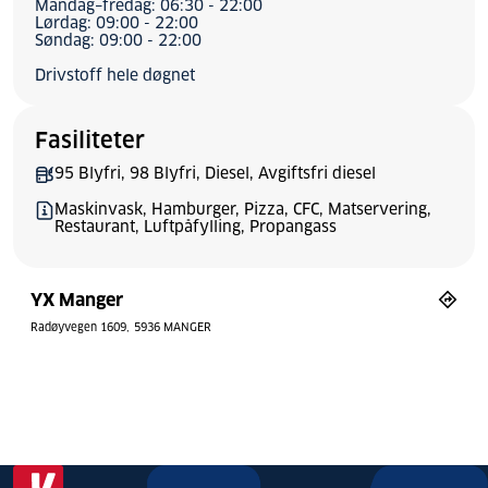
Mandag–fredag: 06:30 - 22:00
Lørdag: 09:00 - 22:00
Søndag: 09:00 - 22:00
Drivstoff hele døgnet
Fasiliteter
95 Blyfri, 98 Blyfri, Diesel, Avgiftsfri diesel
Maskinvask, Hamburger, Pizza, CFC, Matservering,
Restaurant, Luftpåfylling, Propangass
YX Manger
Radøyvegen 1609
5936 MANGER
Bytt stil
Tilbakestill
© Mapbox
© OpenStreetMap
aster
art