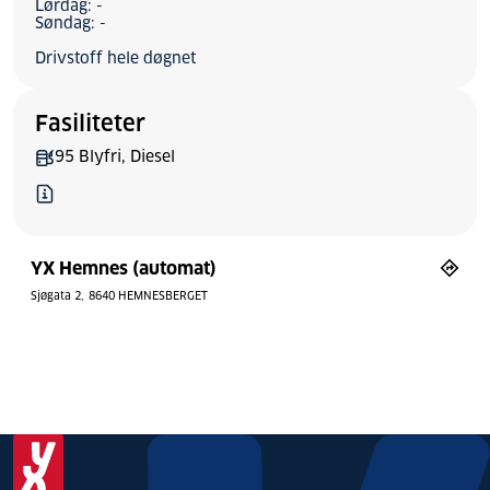
Lørdag: -
Søndag: -
Drivstoff hele døgnet
Fasiliteter
95 Blyfri, Diesel
YX Hemnes (automat)
Sjøgata 2
8640 HEMNESBERGET
Bytt stil
Tilbakestill
© Mapbox
© OpenStreetMap
aster
art