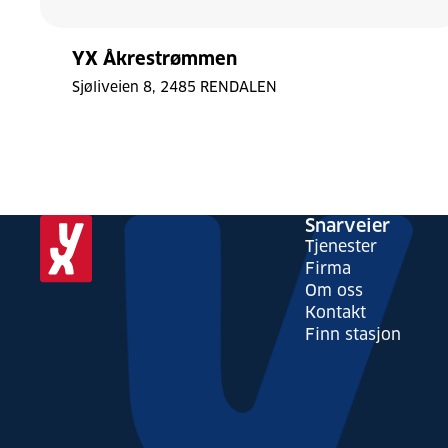
YX Åkrestrømmen
Sjøliveien 8
2485 RENDALEN
Laster
Snarveier
kart
Tjenester
Bytt stil
Tilbakestill
Firma
Om oss
© Mapbox
© OpenStreetMap
Kontakt
Finn stasjon