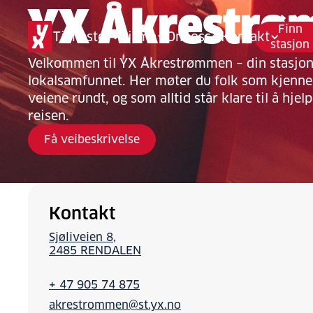
YX Åkrestr
Finn
Tjenester
Firma
Om oss
Kontakt
stasjon
Velkommen til YX Åkrestrømmen – din stasjon 
lokalsamfunnet. Her møter du folk som kjenner
veiene rundt, og som alltid står klare til å hjel
reisen.
Få veibeskrivelse
Kontakt
Sjøliveien 8
2485 RENDALEN
+ 47 905 74 875
akrestrommen@st.yx.no