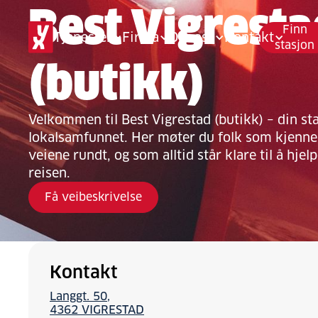
Best Vigresta
Finn
Tjenester
Firma
Om oss
Kontakt
stasjon
(butikk)
Velkommen til Best Vigrestad (butikk) – din sta
lokalsamfunnet. Her møter du folk som kjenner
veiene rundt, og som alltid står klare til å hjel
reisen.
Få veibeskrivelse
Kontakt
Langgt. 50
4362 VIGRESTAD