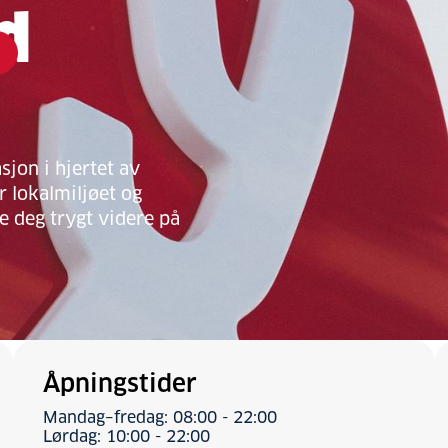
d
sjon i hjertet av
 lokalmiljøet og
pe deg trygt videre på
Åpningstider
Mandag–fredag: 08:00 - 22:00
Lørdag: 10:00 - 22:00