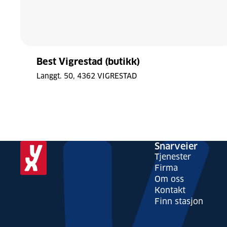
Best Vigrestad (butikk)
Langgt. 50
4362 VIGRESTAD
Laster
Snarveier
kart
Tjenester
Bytt stil
Tilbakestill
Firma
Om oss
© Mapbox
© OpenStreetMap
Kontakt
Finn stasjon