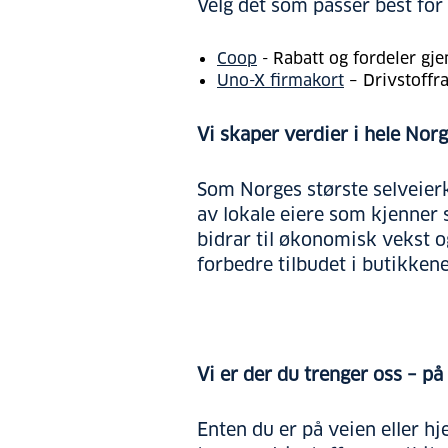
Velg det som passer best for
Coop
- Rabatt og fordeler g
Uno-X firmakort
– Drivstoffra
Vi skaper verdier i hele Nor
Som Norges største selveierkj
av lokale eiere som kjenner 
bidrar til økonomisk vekst o
forbedre tilbudet i butikkene
Vi er der du trenger oss – på
Enten du er på veien eller hj