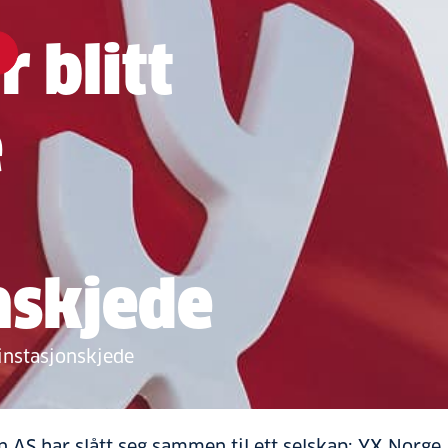
 blitt
e
nskjede
sinstasjonskjede
n AS har slått seg sammen til ett selskap: YX Norge