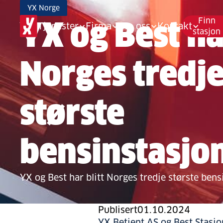
YX Norge
YX og Best har
Finn
Tjenester
Firma
Om oss
Kontakt
stasjon
Norges tredj
største
bensinstasjo
YX og Best har blitt Norges tredje største ben
Publisert
01.10.2024
YX Betjent AS og Best Stasjo